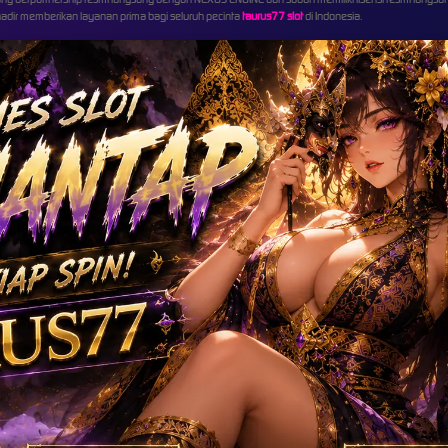
i hadir memberikan layanan prima bagi seluruh pecinta
taurus77 slot
di Indonesia.