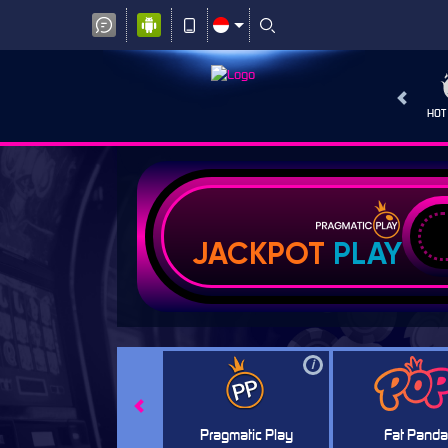
HOT
JACKPOT
PLAY
i
Pragmatic Play
Fat Pand