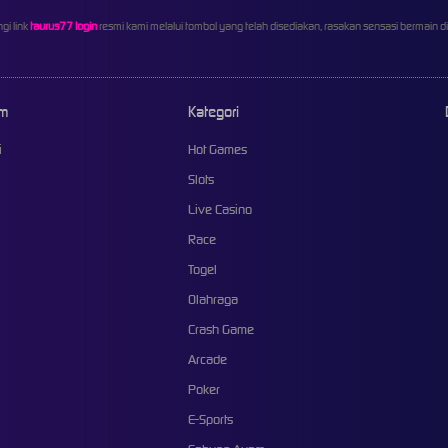
gi link
taurus77 login
resmi kami melalui tombol yang telah disediakan, rasakan sensasi bermain 
rm
Kategori
i
Hot Games
Slots
Live Casino
Race
Togel
Olahraga
Crash Game
Arcade
Poker
E-Sports