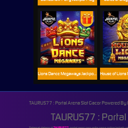
Lions Dance Megaways Jackpot Play
TAURUS77 : Portal Arena Slot Gacor Powered B
TAURUS77 : Portal
Selamat datang di
TAURUS77
, portal resmi penyedia game online terbaik y