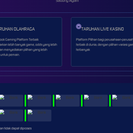
Sabung Ayam
RUHAN OLAHRAGA
TARUHAN LIVE KASINO
ook Gaming Platform Terbaik
Platform Pilihan bagi perusahaan-perusa
kan lebih banyak game, odds yang lebih
terbaik di dunia, dengan pilihan variasi g
 dan menyediakan pilihan yang lebih
terbanyak
untuk pemain.
an tidak dapat diproses