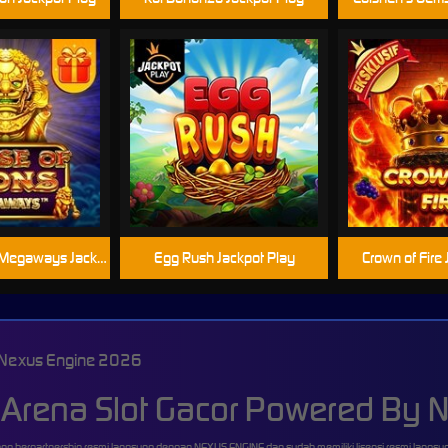
House of Lions Megaways Jackpot Play
Egg Rush Jackpot Play
Crown of Fire
y Nexus Engine 2026
 Arena Slot Gacor Powered By
ang berpartnership resmi langsung dengan NEXUS ENGINE dan sudah memiliki lisensi resmi langsung da