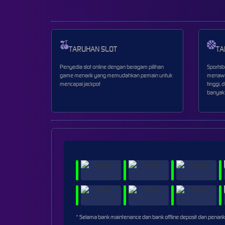
TARUHAN SLOT
TA
Penyedia slot online dengan beragam pilihan
Sportsb
game menarik yang memudahkan pemain untuk
menawar
mencapai jackpot
tinggi,
banyak 
* Selama bank maintenance dan bank offline deposit dan penarik