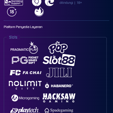
dilindungi | 18+
Platform Penyedia Layanan
Slots