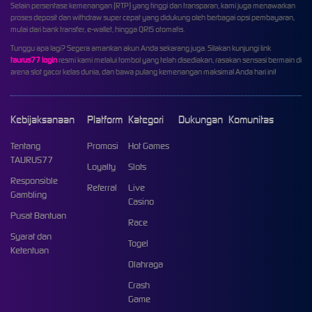
Selain persentase kemenangan (RTP) yang tinggi dan transparan, kami juga menawarkan
proses deposit dan withdraw super cepat yang didukung oleh berbagai opsi pembayaran,
mulai dari bank transfer, e-wallet, hingga QRIS otomatis.
Tunggu apa lagi? Segera amankan akun Anda sekarang juga. Silakan kunjungi link
taurus77 login
resmi kami melalui tombol yang telah disediakan, rasakan sensasi bermain di
arena slot gacor kelas dunia, dan bawa pulang kemenangan maksimal Anda hari ini!
Kebijaksanaan
Platform
Kategori
Dukungan
Komunitas
Tentang
Promosi
Hot Games
TAURUS77
Loyalty
Slots
Responsible
Referral
Live
Gambling
Casino
Pusat Bantuan
Race
Syarat dan
Togel
Ketentuan
Olahraga
Crash
Game