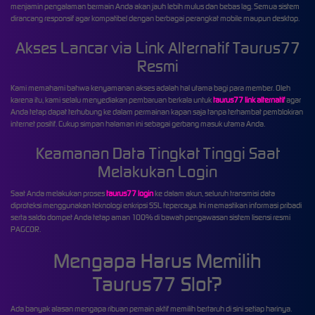
menjamin pengalaman bermain Anda akan jauh lebih mulus dan bebas lag. Semua sistem
dirancang responsif agar kompatibel dengan berbagai perangkat mobile maupun desktop.
Akses Lancar via Link Alternatif Taurus77
Resmi
Kami memahami bahwa kenyamanan akses adalah hal utama bagi para member. Oleh
karena itu, kami selalu menyediakan pembaruan berkala untuk
taurus77 link alternatif
agar
Anda tetap dapat terhubung ke dalam permainan kapan saja tanpa terhambat pemblokiran
internet positif. Cukup simpan halaman ini sebagai gerbang masuk utama Anda.
Keamanan Data Tingkat Tinggi Saat
Melakukan Login
Saat Anda melakukan proses
taurus77 login
ke dalam akun, seluruh transmisi data
diproteksi menggunakan teknologi enkripsi SSL tepercaya. Ini memastikan informasi pribadi
serta saldo dompet Anda tetap aman 100% di bawah pengawasan sistem lisensi resmi
PAGCOR.
Mengapa Harus Memilih
Taurus77 Slot?
Ada banyak alasan mengapa ribuan pemain aktif memilih bertaruh di sini setiap harinya.