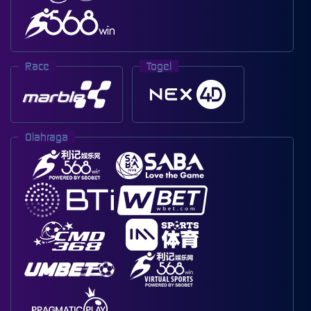
Race
Togel
Olahraga