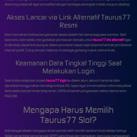
dirancang responsif agar kompatibel dengan berbagai perangkat mobile maupun desktop.
Akses Lancar via Link Alternatif Taurus77
Resmi
Kami memahami bahwa kenyamanan akses adalah hal utama bagi para member. Oleh
karena itu, kami selalu menyediakan pembaruan berkala untuk
taurus77 link alternatif
agar
Anda tetap dapat terhubung ke dalam permainan kapan saja tanpa terhambat pemblokiran
internet positif. Cukup simpan halaman ini sebagai gerbang masuk utama Anda.
Keamanan Data Tingkat Tinggi Saat
Melakukan Login
Saat Anda melakukan proses
taurus77 login
ke dalam akun, seluruh transmisi data
diproteksi menggunakan teknologi enkripsi SSL tepercaya. Ini memastikan informasi pribadi
serta saldo dompet Anda tetap aman 100% di bawah pengawasan sistem lisensi resmi
PAGCOR.
Mengapa Harus Memilih
Taurus77 Slot?
Ada banyak alasan mengapa ribuan pemain aktif memilih bertaruh di sini setiap harinya.
Selain persentase kemenangan (RTP) yang tinggi dan transparan, kami juga menawarkan