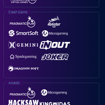
Crash Game
Arcade