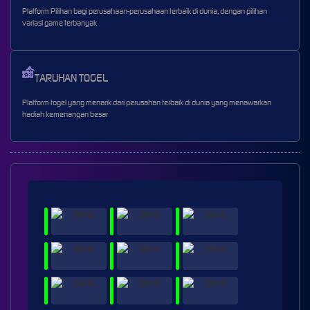
Platform Pilihan bagi perusahaan-perusahaan terbaik di dunia, dengan pilihan
variasi game terbanyak
TARUHAN TOGEL
Platform togel yang menarik dari perusahan terbaik di dunia yang menawarkan
hadiah kemenangan besar