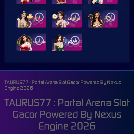
i
i
i
i
i
TAURUS77 : Portal Arena Slot Gacor Powered By Nexus
Engine 2026
TAURUS77 : Portal Arena Slot
Gacor Powered By Nexus
Engine 2026