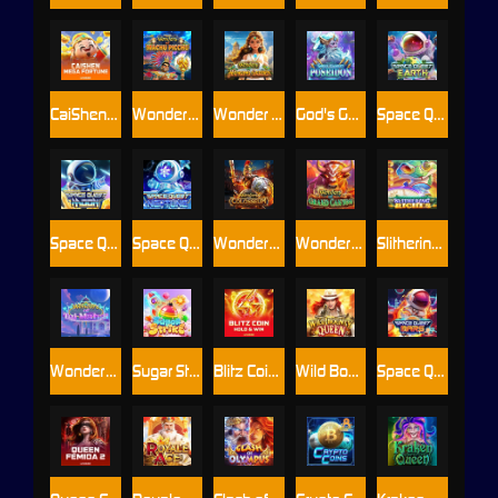
CaiShen Mega Fortune
Wonders of Machu Picchu
Wonder of Hanging Garden
God's Gambit: Poseidon
Space Quest: Earth
Space Quest: Moon
Space Quest: Neptune
Wonders of Colosseum
Wonders of Grand Canyon
Slithering Riches
Wonders of Taj Mahal
Sugar Strike
Blitz Coin: Hold & Win
Wild Bounty Queen
Space Quest: Mars