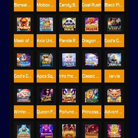
Bonsai of the Riches
Mobox Olympia
Candy Bomb
Goal Rush
Black Pink (B.P.) in Metaverse
Mask of Truth Jumboways
Axie Universe
Panda Realm
Dragon FAFAFA
God's Gambit : Hades
God's Gambit Zeus
Apes Squad
Into the Fay: Snowie
Classic Diamond X5
Jarvis
Winter Winnings
Queen Femida
Fortune Dance
Princess and the Evil Witch
Advent of the Dragon