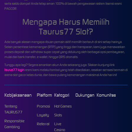
serta saldo dompet Anda tetap aman 100% di bawah pengawasan sistem lisensi resmi
PAGCOR.
Mengapa Harus Memilih
Taurus77 Slot?
Ada banyak alasan mengapa ribuan pemain aktif memilih bertaruh di sini setiap harinya.
Selain persentase kemenangan (RTP) yang tinggi dan transparan, kami juga menawarkan
proses deposit dan withdraw super cepat yang didukung oleh berbagai opsi pembayaran,
mulai dari bank transfer, e-wallet, hingga QRIS otomatis.
Tunggu apa lagi? Segera amankan akun Anda sekarang juga. Silakan kunjungi link
taurus77 login
resmi kami melalui tombol yang telah disediakan, rasakan sensasi bermain di
arena slot gacor kelas dunia, dan bawa pulang kemenangan maksimal Anda hari ini!
Kebijaksanaan
Platform
Kategori
Dukungan
Komunitas
Tentang
Promosi
Hot Games
TAURUS77
Loyalty
Slots
Responsible
Referral
Live
Gambling
Casino