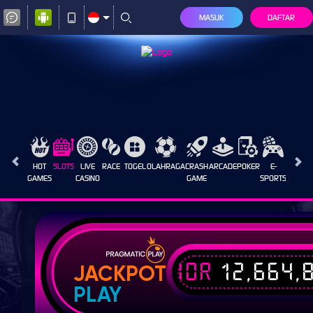
MASUK
DAFTAR
HOT
SLOTS
LIVE
RACE
TOGEL
OLAHRAGA
CRASH
ARCADE
POKER
E-
SABUN
GAMES
CASINO
GAME
SPORTS
AYAM
IDR
12,664,
JACKPOT
PLAY