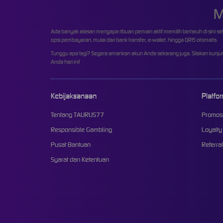
M
Ada banyak alasan mengapa ribuan pemain aktif memilih bertaruh di sini s
opsi pembayaran, mulai dari bank transfer, e-wallet, hingga QRIS otomatis.
Tunggu apa lagi? Segera amankan akun Anda sekarang juga. Silakan kunjun
Anda hari ini!
Kebijaksanaan
Platfo
Tentang TAURUS77
Promos
Responsible Gambling
Loyalty
Pusat Bantuan
Referral
Syarat dan Ketentuan