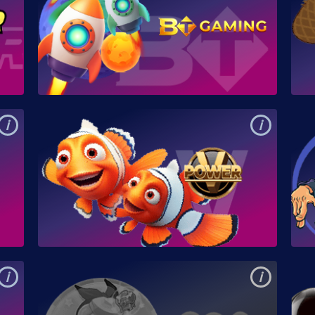
i
i
i
i