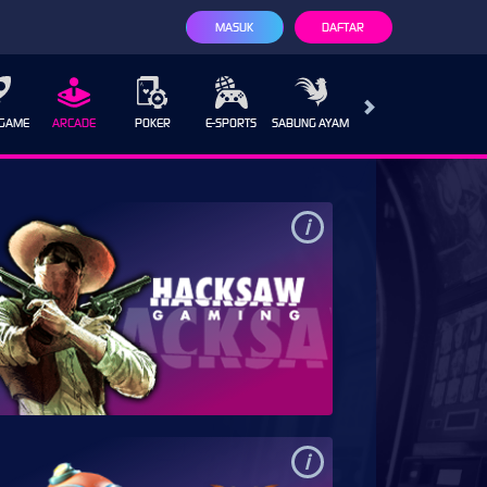
MASUK
DAFTAR
 GAME
ARCADE
POKER
E-SPORTS
SABUNG AYAM
PROMOSI
i
i