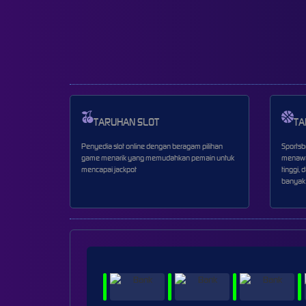
TARUHAN SLOT
TA
Penyedia slot online dengan beragam pilihan
Sportsb
game menarik yang memudahkan pemain untuk
menawar
mencapai jackpot
tinggi,
banyak 