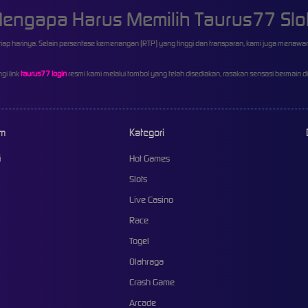
engapa Harus Memilih Taurus77 Slo
etiap harinya. Selain persentase kemenangan (RTP) yang tinggi dan transparan, kami juga menawa
gi link
taurus77 login
resmi kami melalui tombol yang telah disediakan, rasakan sensasi bermain 
rm
Kategori
i
Hot Games
Slots
Live Casino
Race
Togel
Olahraga
Crash Game
Arcade