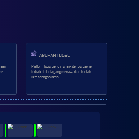
TARUHAN TOGEL
haan
Platform togel yang menarik dari perusahan
ame
terbaik di dunia yang menawarkan hadiah
kemenangan besar