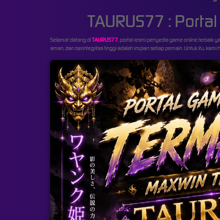
TAURUS77 : Portal
Selamat datang di
TAURUS77
, portal resmi penyedia game online terbaik y
aman, dan berintegritas tinggi adalah impian setiap pemain. Untuk itu, kam