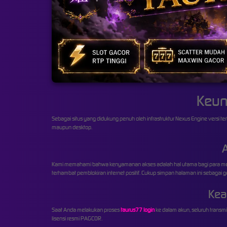
Keun
Sebagai situs yang didukung penuh oleh infrastruktur Nexus Engine versi 
maupun desktop.
A
Kami memahami bahwa kenyamanan akses adalah hal utama bagi para memb
terhambat pemblokiran internet positif. Cukup simpan halaman ini sebaga
Kea
Saat Anda melakukan proses
taurus77 login
ke dalam akun, seluruh transm
lisensi resmi PAGCOR.