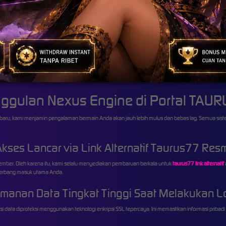
ggulan Nexus Engine di Portal TAU
terbaru, kami menjamin pengalaman bermain Anda akan jauh lebih mulus dan bebas lag. Semua sis
kses Lancar via Link Alternatif Taurus77 Res
er. Oleh karena itu, kami selalu menyediakan pembaruan berkala untuk
taurus77 link alternatif
i gerbang masuk utama Anda.
manan Data Tingkat Tinggi Saat Melakukan L
isi data diproteksi menggunakan teknologi enkripsi SSL tepercaya. Ini memastikan informasi pri