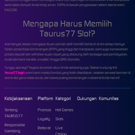
serta saldo dompet Anda tetap aman 100% di bawah pengawasan sistem lisensi resmi
PAGCOR.
Mengapa Harus Memilih
Taurus77 Slot?
Ada banyak alasan mengapa ribuan pemain aktif memilih bertaruh di sini setiap harinya.
Selain persentase kemenangan (RTP) yang tinggi dan transparan, kami juga menawarkan
proses deposit dan withdraw super cepat yang didukung oleh berbagai opsi pembayaran,
mulai dari bank transfer, e-wallet, hingga QRIS otomatis.
Tunggu apa lagi? Segera amankan akun Anda sekarang juga. Silakan kunjungi link
taurus77 login
resmi kami melalui tombol yang telah disediakan, rasakan sensasi bermain di
arena slot gacor kelas dunia, dan bawa pulang kemenangan maksimal Anda hari ini!
Kebijaksanaan
Platform
Kategori
Dukungan
Komunitas
Tentang
Promosi
Hot Games
TAURUS77
Loyalty
Slots
Responsible
Referral
Live
Gambling
Casino