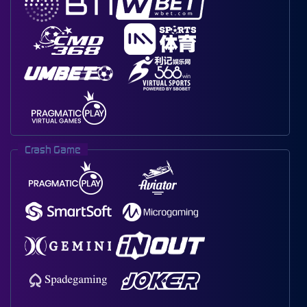
Crash Game