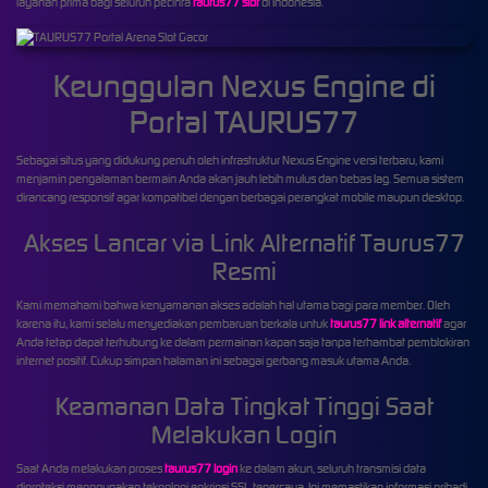
layanan prima bagi seluruh pecinta
taurus77 slot
di Indonesia.
Keunggulan Nexus Engine di
Portal TAURUS77
Sebagai situs yang didukung penuh oleh infrastruktur Nexus Engine versi terbaru, kami
menjamin pengalaman bermain Anda akan jauh lebih mulus dan bebas lag. Semua sistem
dirancang responsif agar kompatibel dengan berbagai perangkat mobile maupun desktop.
Akses Lancar via Link Alternatif Taurus77
Resmi
Kami memahami bahwa kenyamanan akses adalah hal utama bagi para member. Oleh
karena itu, kami selalu menyediakan pembaruan berkala untuk
taurus77 link alternatif
agar
Anda tetap dapat terhubung ke dalam permainan kapan saja tanpa terhambat pemblokiran
internet positif. Cukup simpan halaman ini sebagai gerbang masuk utama Anda.
Keamanan Data Tingkat Tinggi Saat
Melakukan Login
Saat Anda melakukan proses
taurus77 login
ke dalam akun, seluruh transmisi data
diproteksi menggunakan teknologi enkripsi SSL tepercaya. Ini memastikan informasi pribadi