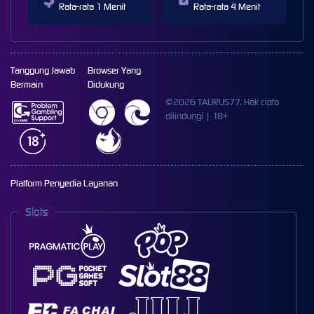
Rata-rata 1 Menit
Rata-rata 4 Menit
Tanggung Jawab
Browser Yang
Bermain
Didukung
©2026 TAURUS77. Hak cipta
dilindungi | 18+
Platform Penyedia Layanan
Slots