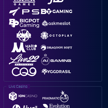
Live Casino