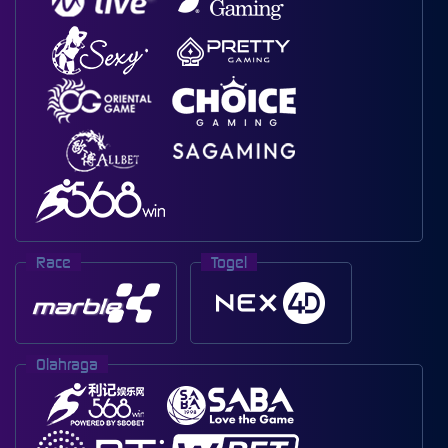
Race
Togel
Olahraga