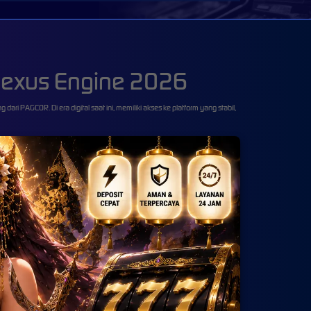
 Nexus Engine 2026
ri PAGCOR. Di era digital saat ini, memiliki akses ke platform yang stabil,