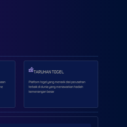
TARUHAN TOGEL
haan
Platform togel yang menarik dari perusahan
ame
terbaik di dunia yang menawarkan hadiah
kemenangan besar