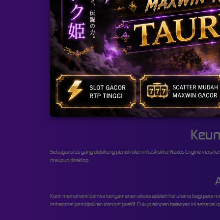
Keun
Sebagai situs yang didukung penuh oleh infrastruktur Nexus Engine versi 
maupun desktop.
A
Kami memahami bahwa kenyamanan akses adalah hal utama bagi para memb
terhambat pemblokiran internet positif. Cukup simpan halaman ini sebaga