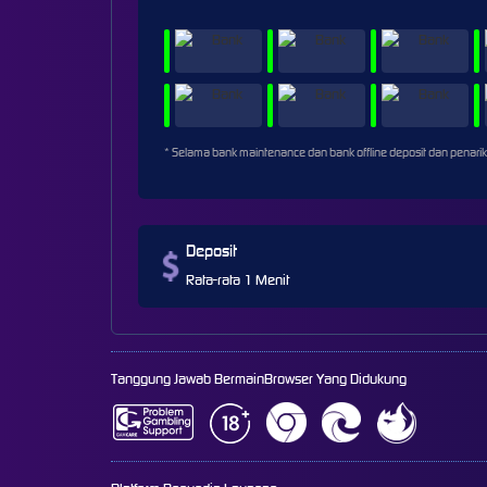
* Selama bank maintenance dan bank offline deposit dan penarik
Deposit
Rata-rata 1 Menit
Tanggung Jawab Bermain
Browser Yang Didukung