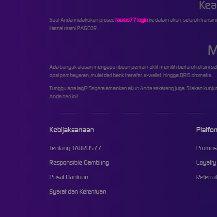
Kea
Saat Anda melakukan proses
taurus77 login
ke dalam akun, seluruh transm
lisensi resmi PAGCOR.
M
Ada banyak alasan mengapa ribuan pemain aktif memilih bertaruh di sini s
opsi pembayaran, mulai dari bank transfer, e-wallet, hingga QRIS otomatis.
Tunggu apa lagi? Segera amankan akun Anda sekarang juga. Silakan kunjun
Anda hari ini!
Kebijaksanaan
Platfo
Tentang TAURUS77
Promos
Responsible Gambling
Loyalty
Pusat Bantuan
Referral
Syarat dan Ketentuan