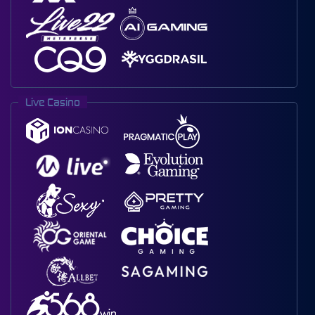
Live Casino