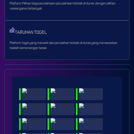
Platform Pilihan bagi perusahaan-perusahaan terbaik di dunia, dengan pilihan
variasi game terbanyak
TARUHAN TOGEL
Platform togel yang menarik dari perusahan terbaik di dunia yang menawarkan
hadiah kemenangan besar