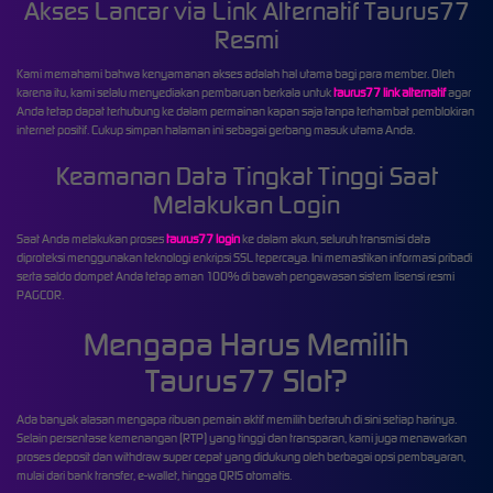
Akses Lancar via Link Alternatif Taurus77
Resmi
Kami memahami bahwa kenyamanan akses adalah hal utama bagi para member. Oleh
karena itu, kami selalu menyediakan pembaruan berkala untuk
taurus77 link alternatif
agar
Anda tetap dapat terhubung ke dalam permainan kapan saja tanpa terhambat pemblokiran
internet positif. Cukup simpan halaman ini sebagai gerbang masuk utama Anda.
Keamanan Data Tingkat Tinggi Saat
Melakukan Login
Saat Anda melakukan proses
taurus77 login
ke dalam akun, seluruh transmisi data
diproteksi menggunakan teknologi enkripsi SSL tepercaya. Ini memastikan informasi pribadi
serta saldo dompet Anda tetap aman 100% di bawah pengawasan sistem lisensi resmi
PAGCOR.
Mengapa Harus Memilih
Taurus77 Slot?
Ada banyak alasan mengapa ribuan pemain aktif memilih bertaruh di sini setiap harinya.
Selain persentase kemenangan (RTP) yang tinggi dan transparan, kami juga menawarkan
proses deposit dan withdraw super cepat yang didukung oleh berbagai opsi pembayaran,
mulai dari bank transfer, e-wallet, hingga QRIS otomatis.