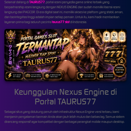
Selamat datang di
TAURUS77
, portal resmi penyedia game online terbaik yang
berpartnership resmi langsung dengan NEXUS ENGINE dan sudah memiliki lisensi resmi
langsung dari PAGCOR. Di era digital saat ini, memiliki akses ke platform yang stabil, aman,
dan berintegritas tinggi adalah impian setiap pemain. Untuk itu, kami hadir memberikan
layanan prima bagi seluruh pecinta
taurus77 slot
di Indonesia.
Keunggulan Nexus Engine di
Portal TAURUS77
Sebagai situs yang didukung penuh oleh infrastruktur Nexus Engine versi terbaru, kami
menjamin pengalaman bermain Anda akan jauh lebih mulus dan bebas lag. Semua sistem
dirancang responsif agar kompatibel dengan berbagai perangkat mobile maupun desktop.